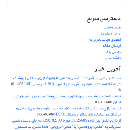
دسترسی سریع
صفحه اصلی
درباره نشریه
اعضای هیات تحریریه
ارسال مقاله
تماس با ما
نقشه سایت
آخرین اخبار
ثبت امتیازضریب تاثیر 0.438 نشریه علمی علوم و فناوری نساجی و پوشاک
در پایگاه استنادی علوم و پایش علم و فناوری (ISC) در سال 1401
1403-01-
18
تفاهم نامه بین نشریه علوم و فناوری نساجی پوشاک و انجمن علمی فرش
ایران
1401-11-03
نمایه سازی مقالات منتشر شده در نشریه علمی علوم و فناوری نساجی و
پوشاک در سامانه شناساگر دیجیتال (DOR)
1400-08-09
از تاریخ ابلاغ آیین نامه 11/25685 مورخ 1398/02/09 به جای دسـته بندی
نشریات به "علمی-پژوهشـی" یا "علمی-ترویجی" همۀ نشـریاتِ مشـمول