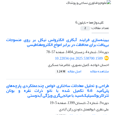
کلیدواژه‌ها =
نایلون 6
تعداد مقالات:
2
بهینه‌سازی فرایند آبکاری الکترولس نیکل بر روی منسوجات
بی‌بافت برای محافظت در برابر امواج الکترومغناطیسی
دوره 14، شماره 4، زمستان 1404، صفحه
57-78
10.22034/jtst.2025.538700.1509
احسان خواجه، کمیل نصوری، غلامرضا عسکری
مشاهده مقاله
اصل مقاله
1.24 M
طراحی و تحلیل معادلات ساختاری خواص چند‌عملکردی پارچه‌های
پلی‌آمید 6،6 تکمیل شده با نانو ذرات نقره و بوتان
تتراکربوکسیلیک‌اسید با میانجی‌گری ویژگی آبدوستی
دوره 9، شماره 2، تابستان 1399، صفحه
5-19
علی نظری، ابوالفضل داودی رکن آبادی