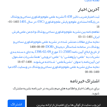
نقشه سایت
آخرین اخبار
ثبت امتیازضریب تاثیر 0.438 نشریه علمی علوم و فناوری نساجی و پوشاک
در پایگاه استنادی علوم و پایش علم و فناوری (ISC) در سال 1401
1403-01-
18
تفاهم نامه بین نشریه علوم و فناوری نساجی پوشاک و انجمن علمی فرش
ایران
1401-11-03
نمایه سازی مقالات منتشر شده در نشریه علمی علوم و فناوری نساجی و
پوشاک در سامانه شناساگر دیجیتال (DOR)
1400-08-09
از تاریخ ابلاغ آیین نامه 11/25685 مورخ 1398/02/09 به جای دسـته بندی
نشریات به "علمی-پژوهشـی" یا "علمی-ترویجی" همۀ نشـریاتِ مشـمول
این آیین‌نامه با عنوان "نشریۀعلمی" شـناخته می‌شوند.
1400-07-18
نمایه سازی نشریه علمی علوم و فناوری نساجی و پوشاک در وبسایت آکادمیا
1400-06-08
اشتراک خبرنامه
برای دریافت اخبار و اطلاعیه های مهم نشریه در خبرنامه نشریه مشترک
شوید.
اشتراک
این وب سایت از کوکی ها برای اطمینان از ارائه بهترین