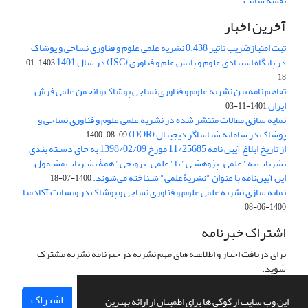
نقشه سایت
آخرین اخبار
ثبت امتیازضریب تاثیر 0.438 نشریه علمی علوم و فناوری نساجی و پوشاک
در پایگاه استنادی علوم و پایش علم و فناوری (ISC) در سال 1401
1403-01-
18
تفاهم نامه بین نشریه علوم و فناوری نساجی پوشاک و انجمن علمی فرش
ایران
1401-11-03
نمایه سازی مقالات منتشر شده در نشریه علمی علوم و فناوری نساجی و
پوشاک در سامانه شناساگر دیجیتال (DOR)
1400-08-09
از تاریخ ابلاغ آیین نامه 11/25685 مورخ 1398/02/09 به جای دسـته بندی
نشریات به "علمی-پژوهشـی" یا "علمی-ترویجی" همۀ نشـریاتِ مشـمول
این آیین‌نامه با عنوان "نشریۀعلمی" شـناخته می‌شوند.
1400-07-18
نمایه سازی نشریه علمی علوم و فناوری نساجی و پوشاک در وبسایت آکادمیا
1400-06-08
اشتراک خبرنامه
برای دریافت اخبار و اطلاعیه های مهم نشریه در خبرنامه نشریه مشترک
شوید.
اشتراک
این وب سایت از کوکی ها برای اطمینان از ارائه بهترین