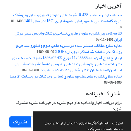
آخرین اخبار
ثبت امتیازضریب تاثیر 0.438 نشریه علمی علوم و فناوری نساجی و پوشاک
در پایگاه استنادی علوم و پایش علم و فناوری (ISC) در سال 1401
1403-01-
18
تفاهم نامه بین نشریه علوم و فناوری نساجی پوشاک و انجمن علمی فرش
ایران
1401-11-03
نمایه سازی مقالات منتشر شده در نشریه علمی علوم و فناوری نساجی و
پوشاک در سامانه شناساگر دیجیتال (DOR)
1400-08-09
از تاریخ ابلاغ آیین نامه 11/25685 مورخ 1398/02/09 به جای دسـته بندی
نشریات به "علمی-پژوهشـی" یا "علمی-ترویجی" همۀ نشـریاتِ مشـمول
این آیین‌نامه با عنوان "نشریۀعلمی" شـناخته می‌شوند.
1400-07-18
نمایه سازی نشریه علمی علوم و فناوری نساجی و پوشاک در وبسایت آکادمیا
1400-06-08
اشتراک خبرنامه
برای دریافت اخبار و اطلاعیه های مهم نشریه در خبرنامه نشریه مشترک
شوید.
اشتراک
این وب سایت از کوکی ها برای اطمینان از ارائه بهترین
خدمات استفاده می کند.