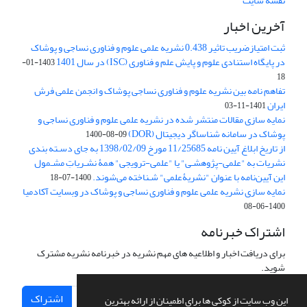
نقشه سایت
آخرین اخبار
ثبت امتیازضریب تاثیر 0.438 نشریه علمی علوم و فناوری نساجی و پوشاک
در پایگاه استنادی علوم و پایش علم و فناوری (ISC) در سال 1401
1403-01-
18
تفاهم نامه بین نشریه علوم و فناوری نساجی پوشاک و انجمن علمی فرش
ایران
1401-11-03
نمایه سازی مقالات منتشر شده در نشریه علمی علوم و فناوری نساجی و
پوشاک در سامانه شناساگر دیجیتال (DOR)
1400-08-09
از تاریخ ابلاغ آیین نامه 11/25685 مورخ 1398/02/09 به جای دسـته بندی
نشریات به "علمی-پژوهشـی" یا "علمی-ترویجی" همۀ نشـریاتِ مشـمول
این آیین‌نامه با عنوان "نشریۀعلمی" شـناخته می‌شوند.
1400-07-18
نمایه سازی نشریه علمی علوم و فناوری نساجی و پوشاک در وبسایت آکادمیا
1400-06-08
اشتراک خبرنامه
برای دریافت اخبار و اطلاعیه های مهم نشریه در خبرنامه نشریه مشترک
شوید.
اشتراک
این وب سایت از کوکی ها برای اطمینان از ارائه بهترین