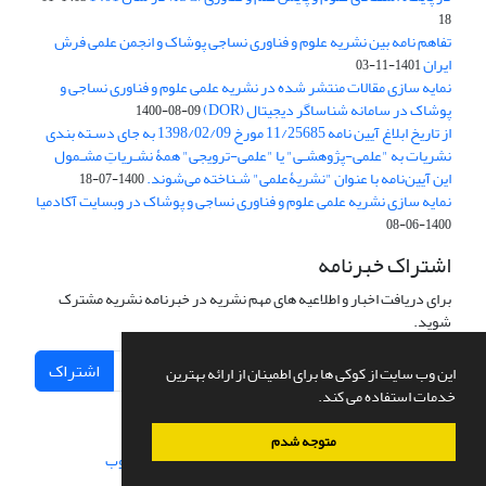
18
تفاهم نامه بین نشریه علوم و فناوری نساجی پوشاک و انجمن علمی فرش
ایران
1401-11-03
نمایه سازی مقالات منتشر شده در نشریه علمی علوم و فناوری نساجی و
پوشاک در سامانه شناساگر دیجیتال (DOR)
1400-08-09
از تاریخ ابلاغ آیین نامه 11/25685 مورخ 1398/02/09 به جای دسـته بندی
نشریات به "علمی-پژوهشـی" یا "علمی-ترویجی" همۀ نشـریاتِ مشـمول
این آیین‌نامه با عنوان "نشریۀعلمی" شـناخته می‌شوند.
1400-07-18
نمایه سازی نشریه علمی علوم و فناوری نساجی و پوشاک در وبسایت آکادمیا
1400-06-08
اشتراک خبرنامه
برای دریافت اخبار و اطلاعیه های مهم نشریه در خبرنامه نشریه مشترک
شوید.
اشتراک
این وب سایت از کوکی ها برای اطمینان از ارائه بهترین
خدمات استفاده می کند.
متوجه شدم
سامانه مدیریت نشریات علمی.
طراحی و پیاده سازی از
سیناوب