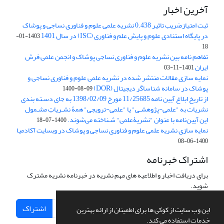
آخرین اخبار
ثبت امتیازضریب تاثیر 0.438 نشریه علمی علوم و فناوری نساجی و پوشاک
در پایگاه استنادی علوم و پایش علم و فناوری (ISC) در سال 1401
1403-01-
18
تفاهم نامه بین نشریه علوم و فناوری نساجی پوشاک و انجمن علمی فرش
ایران
1401-11-03
نمایه سازی مقالات منتشر شده در نشریه علمی علوم و فناوری نساجی و
پوشاک در سامانه شناساگر دیجیتال (DOR)
1400-08-09
از تاریخ ابلاغ آیین نامه 11/25685 مورخ 1398/02/09 به جای دسـته بندی
نشریات به "علمی-پژوهشـی" یا "علمی-ترویجی" همۀ نشـریاتِ مشـمول
این آیین‌نامه با عنوان "نشریۀعلمی" شـناخته می‌شوند.
1400-07-18
نمایه سازی نشریه علمی علوم و فناوری نساجی و پوشاک در وبسایت آکادمیا
1400-06-08
اشتراک خبرنامه
برای دریافت اخبار و اطلاعیه های مهم نشریه در خبرنامه نشریه مشترک
شوید.
اشتراک
این وب سایت از کوکی ها برای اطمینان از ارائه بهترین
خدمات استفاده می کند.