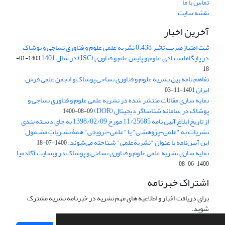
تماس با ما
نقشه سایت
آخرین اخبار
ثبت امتیازضریب تاثیر 0.438 نشریه علمی علوم و فناوری نساجی و پوشاک
در پایگاه استنادی علوم و پایش علم و فناوری (ISC) در سال 1401
1403-01-
18
تفاهم نامه بین نشریه علوم و فناوری نساجی پوشاک و انجمن علمی فرش
ایران
1401-11-03
نمایه سازی مقالات منتشر شده در نشریه علمی علوم و فناوری نساجی و
پوشاک در سامانه شناساگر دیجیتال (DOR)
1400-08-09
از تاریخ ابلاغ آیین نامه 11/25685 مورخ 1398/02/09 به جای دسـته بندی
نشریات به "علمی-پژوهشـی" یا "علمی-ترویجی" همۀ نشـریاتِ مشـمول
این آیین‌نامه با عنوان "نشریۀعلمی" شـناخته می‌شوند.
1400-07-18
نمایه سازی نشریه علمی علوم و فناوری نساجی و پوشاک در وبسایت آکادمیا
1400-06-08
اشتراک خبرنامه
برای دریافت اخبار و اطلاعیه های مهم نشریه در خبرنامه نشریه مشترک
شوید.