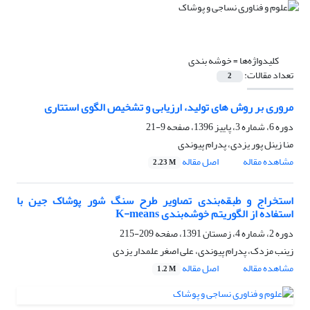
کلیدواژه‌ها =
خوشه بندی
تعداد مقالات:
2
مروری بر روش های تولید، ارزیابی و تشخیص الگوی استتاری
دوره 6، شماره 3، پاییز 1396، صفحه
9-21
منا زینل پور یزدی، پدرام پیوندی
مشاهده مقاله
اصل مقاله
2.23 M
استخراج و طبقه‌بندی تصاویر طرح سنگ شور پوشاک جین با
استفاده از الگوریتم خوشه‌بندی K-means
دوره 2، شماره 4، زمستان 1391، صفحه
209-215
زینب مزدک، پدرام پیوندی، علی اصغر علمدار یزدی
مشاهده مقاله
اصل مقاله
1.2 M