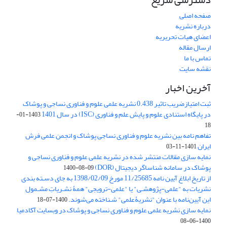
صفحه اصلی
درباره نشریه
اعضای هیات تحریریه
ارسال مقاله
تماس با ما
نقشه سایت
آخرین اخبار
ثبت امتیازضریب تاثیر 0.438 نشریه علمی علوم و فناوری نساجی و پوشاک
در پایگاه استنادی علوم و پایش علم و فناوری (ISC) در سال 1401
1403-01-
18
تفاهم نامه بین نشریه علوم و فناوری نساجی پوشاک و انجمن علمی فرش
ایران
1401-11-03
نمایه سازی مقالات منتشر شده در نشریه علمی علوم و فناوری نساجی و
پوشاک در سامانه شناساگر دیجیتال (DOR)
1400-08-09
از تاریخ ابلاغ آیین نامه 11/25685 مورخ 1398/02/09 به جای دسـته بندی
نشریات به "علمی-پژوهشـی" یا "علمی-ترویجی" همۀ نشـریاتِ مشـمول
این آیین‌نامه با عنوان "نشریۀعلمی" شـناخته می‌شوند.
1400-07-18
نمایه سازی نشریه علمی علوم و فناوری نساجی و پوشاک در وبسایت آکادمیا
1400-06-08