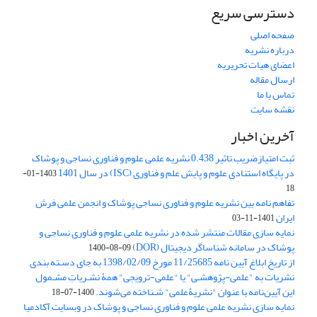
دسترسی سریع
صفحه اصلی
درباره نشریه
اعضای هیات تحریریه
ارسال مقاله
تماس با ما
نقشه سایت
آخرین اخبار
ثبت امتیازضریب تاثیر 0.438 نشریه علمی علوم و فناوری نساجی و پوشاک
در پایگاه استنادی علوم و پایش علم و فناوری (ISC) در سال 1401
1403-01-
18
تفاهم نامه بین نشریه علوم و فناوری نساجی پوشاک و انجمن علمی فرش
ایران
1401-11-03
نمایه سازی مقالات منتشر شده در نشریه علمی علوم و فناوری نساجی و
پوشاک در سامانه شناساگر دیجیتال (DOR)
1400-08-09
از تاریخ ابلاغ آیین نامه 11/25685 مورخ 1398/02/09 به جای دسـته بندی
نشریات به "علمی-پژوهشـی" یا "علمی-ترویجی" همۀ نشـریاتِ مشـمول
این آیین‌نامه با عنوان "نشریۀعلمی" شـناخته می‌شوند.
1400-07-18
نمایه سازی نشریه علمی علوم و فناوری نساجی و پوشاک در وبسایت آکادمیا