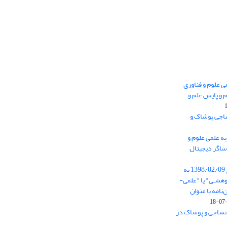
 0.438 نشریه علمی علوم و فناوری
 و پایش علم و
ساجی پوشاک و
ه علمی علوم و
ساگر دیجیتال
از تاریخ ابلاغ آیین نامه 11/25685 مورخ 1398/02/09 به
هشـی" یا "علمی-
نامه با عنوان
 نساجی و پوشاک در