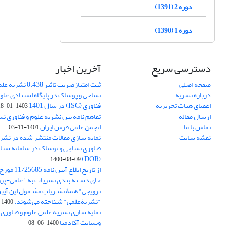
دوره 2 (1391)
دوره 1 (1390)
دسترسی سریع
آخرین اخبار
صفحه اصلی
ثبت امتیازضریب تاثیر
درباره نشریه
نساجی و پوشاک در پایگاه استنادی علوم
اعضای هیات تحریریه
فناوری (ISC) در سال 1401
1403-01-18
ارسال مقاله
تفاهم نامه بین نشریه علوم و فناوری ن
تماس با ما
انجمن علمی فرش ایران
1401-11-03
نقشه سایت
نمایه سازی مقالات منتشر شده در نشری
فناوری نساجی و پوشاک در سامانه شنا
(DOR)
1400-08-09
جای دسـته بندی نشریات به "علمی-پژو
ترویجی" همۀ نشـریاتِ مشـمول این آیین‌
"نشریۀعلمی" شـناخته می‌شوند.
1400-07-18
نمایه سازی نشریه علمی علوم و فناوری
وبسایت آکادمیا
1400-06-08