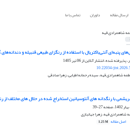
ارسال مقاله
داوران
تماس با ما
مه شاهمرادی قهه
ی پنبه‌ای آنتی‌باکتریال با استفاده از رنگزای طبیعی قنبیله و دندانه‌های 
ر، پذیرفته شده، انتشار آنلاین از
06 تیر 1405
10.22034/jtst.2026
طمه شاهمرادی قهه، سیده رحمانه اطیابی، زهرا صادقی
ریشمی با رنگدانه های آنتوسیانین استخراج شده در حلال های مختلف از رن
27-39
ه شاهمرادی قهه، زهرا جهانبازی
اصل مقاله
1.25 M