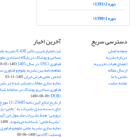
دوره 2 (1391)
دوره 1 (1390)
دسترسی سریع
آخرین اخبار
صفحه اصلی
ثبت امتیازضریب تاثیر
درباره نشریه
نساجی و پوشاک در پایگاه استنادی علوم
اعضای هیات تحریریه
فناوری (ISC) در سال 1401
1403-01-18
ارسال مقاله
تفاهم نامه بین نشریه علوم و فناوری ن
تماس با ما
انجمن علمی فرش ایران
1401-11-03
نقشه سایت
نمایه سازی مقالات منتشر شده در نشری
فناوری نساجی و پوشاک در سامانه شنا
(DOR)
1400-08-09
جای دسـته بندی نشریات به "علمی-پژو
ترویجی" همۀ نشـریاتِ مشـمول این آیین‌
"نشریۀعلمی" شـناخته می‌شوند.
1400-07-18
نمایه سازی نشریه علمی علوم و فناوری
وبسایت آکادمیا
1400-06-08