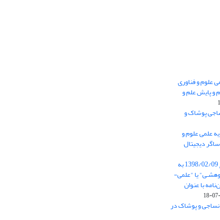
 0.438 نشریه علمی علوم و فناوری
 و پایش علم و
ساجی پوشاک و
ه علمی علوم و
ساگر دیجیتال
از تاریخ ابلاغ آیین نامه 11/25685 مورخ 1398/02/09 به
هشـی" یا "علمی-
نامه با عنوان
 نساجی و پوشاک در