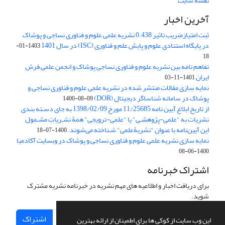
نقشه سایت
آخرین اخبار
ثبت امتیازضریب تاثیر 0.438 نشریه علمی علوم و فناوری نساجی و پوشاک
در پایگاه استنادی علوم و پایش علم و فناوری (ISC) در سال 1401
1403-01-
18
تفاهم نامه بین نشریه علوم و فناوری نساجی پوشاک و انجمن علمی فرش
ایران
1401-11-03
نمایه سازی مقالات منتشر شده در نشریه علمی علوم و فناوری نساجی و
پوشاک در سامانه شناساگر دیجیتال (DOR)
1400-08-09
از تاریخ ابلاغ آیین نامه 11/25685 مورخ 1398/02/09 به جای دسـته بندی
نشریات به "علمی-پژوهشـی" یا "علمی-ترویجی" همۀ نشـریاتِ مشـمول
این آیین‌نامه با عنوان "نشریۀعلمی" شـناخته می‌شوند.
1400-07-18
نمایه سازی نشریه علمی علوم و فناوری نساجی و پوشاک در وبسایت آکادمیا
1400-06-08
اشتراک خبرنامه
برای دریافت اخبار و اطلاعیه های مهم نشریه در خبرنامه نشریه مشترک
شوید.
اشتراک
این وب سایت از کوکی ها برای اطمینان از ارائه بهترین