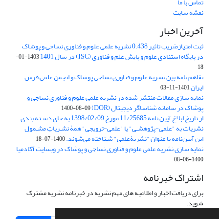
تماس با ما
نقشه سایت
آخرین اخبار
ثبت امتیازضریب تاثیر 0.438 نشریه علمی علوم و فناوری نساجی و پوشاک
در پایگاه استنادی علوم و پایش علم و فناوری (ISC) در سال 1401
1403-01-
18
تفاهم نامه بین نشریه علوم و فناوری نساجی پوشاک و انجمن علمی فرش
ایران
1401-11-03
نمایه سازی مقالات منتشر شده در نشریه علمی علوم و فناوری نساجی و
پوشاک در سامانه شناساگر دیجیتال (DOR)
1400-08-09
از تاریخ ابلاغ آیین نامه 11/25685 مورخ 1398/02/09 به جای دسـته بندی
نشریات به "علمی-پژوهشـی" یا "علمی-ترویجی" همۀ نشـریاتِ مشـمول
این آیین‌نامه با عنوان "نشریۀعلمی" شـناخته می‌شوند.
1400-07-18
نمایه سازی نشریه علمی علوم و فناوری نساجی و پوشاک در وبسایت آکادمیا
1400-06-08
اشتراک خبرنامه
برای دریافت اخبار و اطلاعیه های مهم نشریه در خبرنامه نشریه مشترک
شوید.