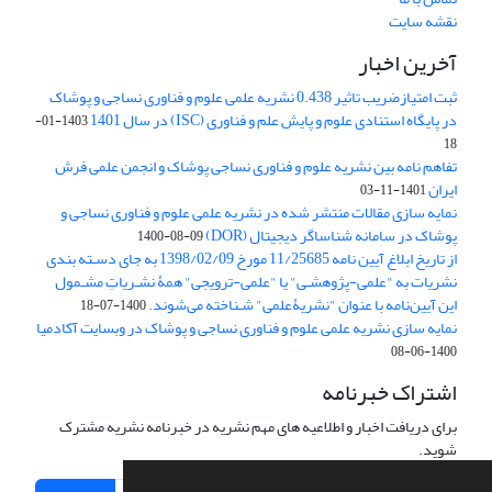
نقشه سایت
آخرین اخبار
ثبت امتیازضریب تاثیر 0.438 نشریه علمی علوم و فناوری نساجی و پوشاک
در پایگاه استنادی علوم و پایش علم و فناوری (ISC) در سال 1401
1403-01-
18
تفاهم نامه بین نشریه علوم و فناوری نساجی پوشاک و انجمن علمی فرش
ایران
1401-11-03
نمایه سازی مقالات منتشر شده در نشریه علمی علوم و فناوری نساجی و
پوشاک در سامانه شناساگر دیجیتال (DOR)
1400-08-09
از تاریخ ابلاغ آیین نامه 11/25685 مورخ 1398/02/09 به جای دسـته بندی
نشریات به "علمی-پژوهشـی" یا "علمی-ترویجی" همۀ نشـریاتِ مشـمول
این آیین‌نامه با عنوان "نشریۀعلمی" شـناخته می‌شوند.
1400-07-18
نمایه سازی نشریه علمی علوم و فناوری نساجی و پوشاک در وبسایت آکادمیا
1400-06-08
اشتراک خبرنامه
برای دریافت اخبار و اطلاعیه های مهم نشریه در خبرنامه نشریه مشترک
شوید.