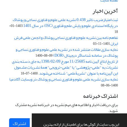
نقشه سایت
آخرین اخبار
ثبت امتیازضریب تاثیر 0.438 نشریه علمی علوم و فناوری نساجی و پوشاک
در پایگاه استنادی علوم و پایش علم و فناوری (ISC) در سال 1401
1403-01-
18
تفاهم نامه بین نشریه علوم و فناوری نساجی پوشاک و انجمن علمی فرش
ایران
1401-11-03
نمایه سازی مقالات منتشر شده در نشریه علمی علوم و فناوری نساجی و
پوشاک در سامانه شناساگر دیجیتال (DOR)
1400-08-09
از تاریخ ابلاغ آیین نامه 11/25685 مورخ 1398/02/09 به جای دسـته بندی
نشریات به "علمی-پژوهشـی" یا "علمی-ترویجی" همۀ نشـریاتِ مشـمول
این آیین‌نامه با عنوان "نشریۀعلمی" شـناخته می‌شوند.
1400-07-18
نمایه سازی نشریه علمی علوم و فناوری نساجی و پوشاک در وبسایت آکادمیا
1400-06-08
اشتراک خبرنامه
برای دریافت اخبار و اطلاعیه های مهم نشریه در خبرنامه نشریه مشترک
شوید.
اشتراک
این وب سایت از کوکی ها برای اطمینان از ارائه بهترین