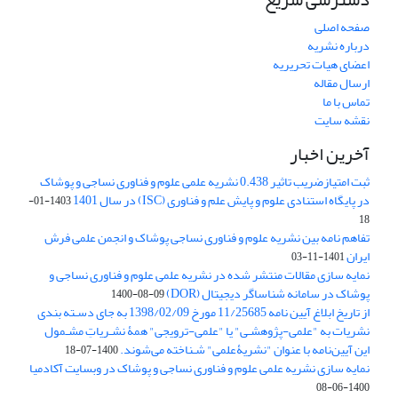
صفحه اصلی
درباره نشریه
اعضای هیات تحریریه
ارسال مقاله
تماس با ما
نقشه سایت
آخرین اخبار
ثبت امتیازضریب تاثیر 0.438 نشریه علمی علوم و فناوری نساجی و پوشاک
در پایگاه استنادی علوم و پایش علم و فناوری (ISC) در سال 1401
1403-01-
18
تفاهم نامه بین نشریه علوم و فناوری نساجی پوشاک و انجمن علمی فرش
ایران
1401-11-03
نمایه سازی مقالات منتشر شده در نشریه علمی علوم و فناوری نساجی و
پوشاک در سامانه شناساگر دیجیتال (DOR)
1400-08-09
از تاریخ ابلاغ آیین نامه 11/25685 مورخ 1398/02/09 به جای دسـته بندی
نشریات به "علمی-پژوهشـی" یا "علمی-ترویجی" همۀ نشـریاتِ مشـمول
این آیین‌نامه با عنوان "نشریۀعلمی" شـناخته می‌شوند.
1400-07-18
نمایه سازی نشریه علمی علوم و فناوری نساجی و پوشاک در وبسایت آکادمیا
1400-06-08