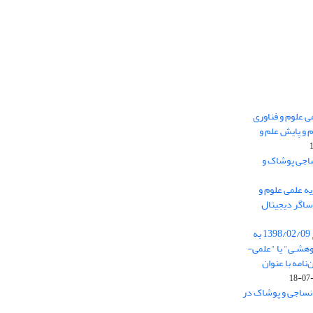
 0.438 نشریه علمی علوم و فناوری
 و پایش علم و
ساجی پوشاک و
ه علمی علوم و
ساگر دیجیتال
از تاریخ ابلاغ آیین نامه 11/25685 مورخ 1398/02/09 به
هشـی" یا "علمی-
نامه با عنوان
 نساجی و پوشاک در