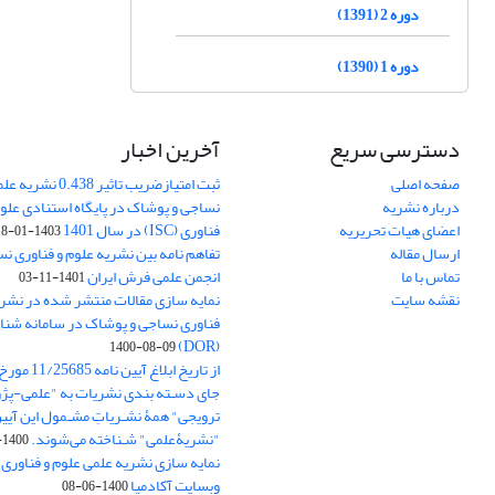
دوره 2 (1391)
دوره 1 (1390)
دسترسی سریع
آخرین اخبار
صفحه اصلی
ثبت امتیازضریب تاثیر
درباره نشریه
نساجی و پوشاک در پایگاه استنادی علوم
اعضای هیات تحریریه
فناوری (ISC) در سال 1401
1403-01-18
ارسال مقاله
تفاهم نامه بین نشریه علوم و فناوری ن
تماس با ما
انجمن علمی فرش ایران
1401-11-03
نقشه سایت
نمایه سازی مقالات منتشر شده در نشری
فناوری نساجی و پوشاک در سامانه شنا
(DOR)
1400-08-09
جای دسـته بندی نشریات به "علمی-پژو
ترویجی" همۀ نشـریاتِ مشـمول این آیین‌
"نشریۀعلمی" شـناخته می‌شوند.
1400-07-18
نمایه سازی نشریه علمی علوم و فناوری
وبسایت آکادمیا
1400-06-08