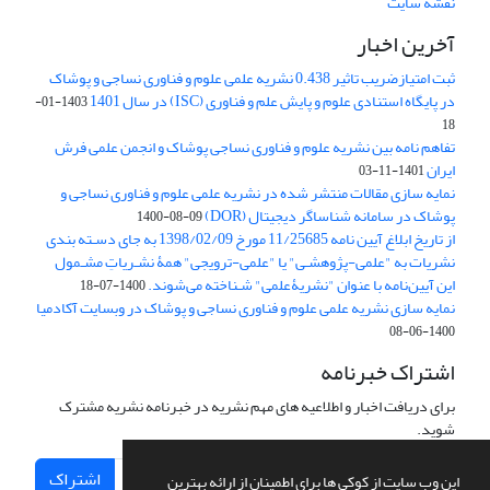
نقشه سایت
آخرین اخبار
ثبت امتیازضریب تاثیر 0.438 نشریه علمی علوم و فناوری نساجی و پوشاک
در پایگاه استنادی علوم و پایش علم و فناوری (ISC) در سال 1401
1403-01-
18
تفاهم نامه بین نشریه علوم و فناوری نساجی پوشاک و انجمن علمی فرش
ایران
1401-11-03
نمایه سازی مقالات منتشر شده در نشریه علمی علوم و فناوری نساجی و
پوشاک در سامانه شناساگر دیجیتال (DOR)
1400-08-09
از تاریخ ابلاغ آیین نامه 11/25685 مورخ 1398/02/09 به جای دسـته بندی
نشریات به "علمی-پژوهشـی" یا "علمی-ترویجی" همۀ نشـریاتِ مشـمول
این آیین‌نامه با عنوان "نشریۀعلمی" شـناخته می‌شوند.
1400-07-18
نمایه سازی نشریه علمی علوم و فناوری نساجی و پوشاک در وبسایت آکادمیا
1400-06-08
اشتراک خبرنامه
برای دریافت اخبار و اطلاعیه های مهم نشریه در خبرنامه نشریه مشترک
شوید.
اشتراک
این وب سایت از کوکی ها برای اطمینان از ارائه بهترین