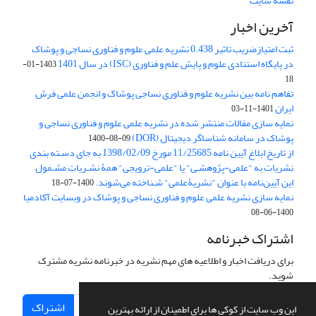
نقشه سایت
آخرین اخبار
ثبت امتیازضریب تاثیر 0.438 نشریه علمی علوم و فناوری نساجی و پوشاک
در پایگاه استنادی علوم و پایش علم و فناوری (ISC) در سال 1401
1403-01-
18
تفاهم نامه بین نشریه علوم و فناوری نساجی پوشاک و انجمن علمی فرش
ایران
1401-11-03
نمایه سازی مقالات منتشر شده در نشریه علمی علوم و فناوری نساجی و
پوشاک در سامانه شناساگر دیجیتال (DOR)
1400-08-09
از تاریخ ابلاغ آیین نامه 11/25685 مورخ 1398/02/09 به جای دسـته بندی
نشریات به "علمی-پژوهشـی" یا "علمی-ترویجی" همۀ نشـریاتِ مشـمول
این آیین‌نامه با عنوان "نشریۀعلمی" شـناخته می‌شوند.
1400-07-18
نمایه سازی نشریه علمی علوم و فناوری نساجی و پوشاک در وبسایت آکادمیا
1400-06-08
اشتراک خبرنامه
برای دریافت اخبار و اطلاعیه های مهم نشریه در خبرنامه نشریه مشترک
شوید.
اشتراک
این وب سایت از کوکی ها برای اطمینان از ارائه بهترین