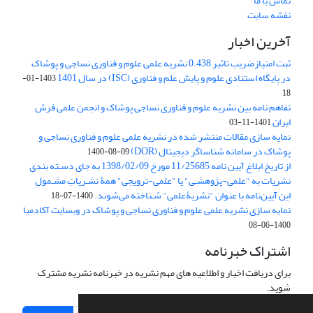
تماس با ما
نقشه سایت
آخرین اخبار
ثبت امتیازضریب تاثیر 0.438 نشریه علمی علوم و فناوری نساجی و پوشاک
در پایگاه استنادی علوم و پایش علم و فناوری (ISC) در سال 1401
1403-01-
18
تفاهم نامه بین نشریه علوم و فناوری نساجی پوشاک و انجمن علمی فرش
ایران
1401-11-03
نمایه سازی مقالات منتشر شده در نشریه علمی علوم و فناوری نساجی و
پوشاک در سامانه شناساگر دیجیتال (DOR)
1400-08-09
از تاریخ ابلاغ آیین نامه 11/25685 مورخ 1398/02/09 به جای دسـته بندی
نشریات به "علمی-پژوهشـی" یا "علمی-ترویجی" همۀ نشـریاتِ مشـمول
این آیین‌نامه با عنوان "نشریۀعلمی" شـناخته می‌شوند.
1400-07-18
نمایه سازی نشریه علمی علوم و فناوری نساجی و پوشاک در وبسایت آکادمیا
1400-06-08
اشتراک خبرنامه
برای دریافت اخبار و اطلاعیه های مهم نشریه در خبرنامه نشریه مشترک
شوید.