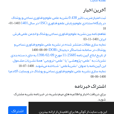
نقشه سایت
آخرین اخبار
ثبت امتیازضریب تاثیر 0.438 نشریه علمی علوم و فناوری نساجی و پوشاک
در پایگاه استنادی علوم و پایش علم و فناوری (ISC) در سال 1401
1403-01-
18
تفاهم نامه بین نشریه علوم و فناوری نساجی پوشاک و انجمن علمی فرش
ایران
1401-11-03
نمایه سازی مقالات منتشر شده در نشریه علمی علوم و فناوری نساجی و
پوشاک در سامانه شناساگر دیجیتال (DOR)
1400-08-09
از تاریخ ابلاغ آیین نامه 11/25685 مورخ 1398/02/09 به جای دسـته بندی
نشریات به "علمی-پژوهشـی" یا "علمی-ترویجی" همۀ نشـریاتِ مشـمول
این آیین‌نامه با عنوان "نشریۀعلمی" شـناخته می‌شوند.
1400-07-18
نمایه سازی نشریه علمی علوم و فناوری نساجی و پوشاک در وبسایت آکادمیا
1400-06-08
اشتراک خبرنامه
برای دریافت اخبار و اطلاعیه های مهم نشریه در خبرنامه نشریه مشترک
شوید.
اشتراک
این وب سایت از کوکی ها برای اطمینان از ارائه بهترین