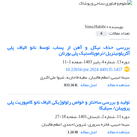
نویسنده =
Sima Habibi
تعداد مقالات:
6
بررسی حذف نیکل و آهن از پساب توسط نانو الیاف پلی
آکریلونیتریل/ترموپلاستیک پلی یورتان
دوره 13، شماره 4، پاییز 1403، صفحه
1-11
10.22034/jtst.2024.449135.1457
سیما حبیبی، اعظم طالبیان، عطیه قاجاریه، شیوا علی اکبری
مشاهده مقاله
اصل مقاله
833.36 K
تولید و بررسی ساختار و خواص رئولوژیکی الیاف نانو کامپوزیت پلی
پروپیلن/ سیلیکا
دوره 11، شماره 2، تابستان 1401، صفحه
18-27
سیما حبیبی، فائزه سروری، شروین احمدی، اعظم طالبیان
مشاهده مقاله
اصل مقاله
1.26 M