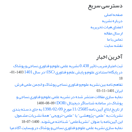
دسترسی سریع
صفحه اصلی
درباره نشریه
اعضای هیات تحریریه
ارسال مقاله
تماس با ما
نقشه سایت
آخرین اخبار
ثبت امتیازضریب تاثیر 0.438 نشریه علمی علوم و فناوری نساجی و پوشاک
در پایگاه استنادی علوم و پایش علم و فناوری (ISC) در سال 1401
1403-01-
18
تفاهم نامه بین نشریه علوم و فناوری نساجی پوشاک و انجمن علمی فرش
ایران
1401-11-03
نمایه سازی مقالات منتشر شده در نشریه علمی علوم و فناوری نساجی و
پوشاک در سامانه شناساگر دیجیتال (DOR)
1400-08-09
از تاریخ ابلاغ آیین نامه 11/25685 مورخ 1398/02/09 به جای دسـته بندی
نشریات به "علمی-پژوهشـی" یا "علمی-ترویجی" همۀ نشـریاتِ مشـمول
این آیین‌نامه با عنوان "نشریۀعلمی" شـناخته می‌شوند.
1400-07-18
نمایه سازی نشریه علمی علوم و فناوری نساجی و پوشاک در وبسایت آکادمیا