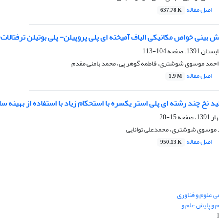
اصل مقاله
637.78 K
واص مکانیکی الیاف آمیخته ای پلی پروپیلن- پلی بوتیلن ترفتالات(PP/PBT ) با استفاده از روش طراحی آزمایش رویه پاسخ
104-113
، احمد موسوی شوشتری، فاطمه گوهر پی، محمد بامنی مقدم
اصل مقاله
1.9 M
لید نخ چند رشته ای پلی استر یکسره با استحکام زیاد با استفاده از بهینه
15-20
مد موسوی شوشتری، محمدعلی توانایی
اصل مقاله
950.13 K
 0.438 نشریه علمی علوم و فناوری
 و پایش علم و