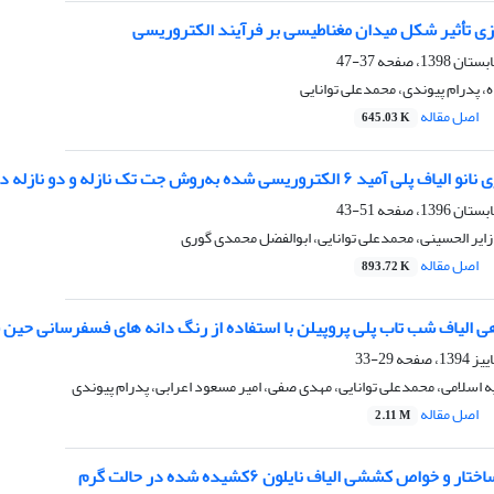
ی تأثیر شکل میدان مغناطیسی بر فرآیند الکتروریسی
37-47
، پدرام پیوندی، محمدعلی توانایی
اصل مقاله
645.03 K
الکتروریسی شده به‌روش جت تک نازله و دو نازله دوسویه
51-43
ایر الحسینی، محمدعلی توانایی، ابوالفضل محمدی گوری
اصل مقاله
893.72 K
هی الیاف شب تاب پلی پروپیلن با استفاده از رنگ دانه های فسفرسانی حین
29-33
یه اسلامی، محمدعلی توانایی، مهدی صفی، امیر مسعود اعرابی، پدرام پیوندی
اصل مقاله
2.11 M
و خواص کششی الیاف نایلون ۶کشیده شده در حالت گرم