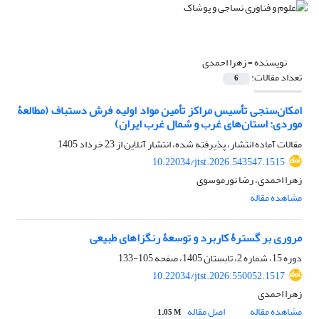
نویسنده =
زهرا احمدی
تعداد مقالات:
6
امکان‌سنجی تأسیس مراکز تأمین مواد اولیه فرش دستباف (مطالعۀ
موردی: استان‌های غرب و شمال غرب ایران)
مقالات آماده انتشار، پذیرفته شده، انتشار آنلاین از
23 خرداد 1405
10.22034/jtst.2026.543547.1515
زهرا احمدی، رضا نورموسوی
مشاهده مقاله
مروری بر گسترۀ کاربرد و توسعۀ رنگزاهای طبیعی
دوره 15، شماره 2، تابستان 1405، صفحه
105-133
10.22034/jtst.2026.550052.1517
زهرا احمدی
مشاهده مقاله
اصل مقاله
1.05 M