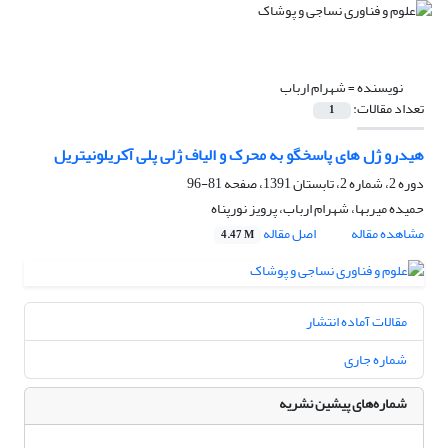
نویسنده =
شهرام ارباب
تعداد مقالات:
1
هیدرو ژل های پاسخگو به محرک و الیاف ژلی پلی آکریلونیتریل
دوره 2، شماره 2، تابستان 1391، صفحه
81-96
حمیده میربها، شهرام ارباب، پرویز نورپناه
مشاهده مقاله
اصل مقاله
4.47 M
مقالات آماده انتشار
شماره جاری
شماره‌های پیشین نشریه