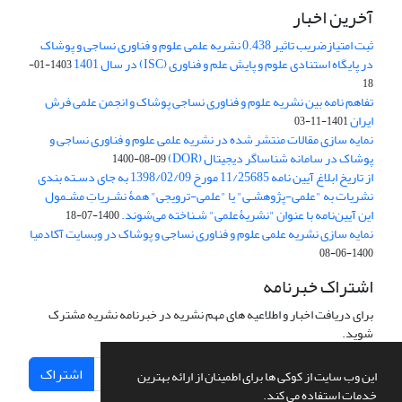
آخرین اخبار
ثبت امتیازضریب تاثیر 0.438 نشریه علمی علوم و فناوری نساجی و پوشاک
در پایگاه استنادی علوم و پایش علم و فناوری (ISC) در سال 1401
1403-01-
18
تفاهم نامه بین نشریه علوم و فناوری نساجی پوشاک و انجمن علمی فرش
ایران
1401-11-03
نمایه سازی مقالات منتشر شده در نشریه علمی علوم و فناوری نساجی و
پوشاک در سامانه شناساگر دیجیتال (DOR)
1400-08-09
از تاریخ ابلاغ آیین نامه 11/25685 مورخ 1398/02/09 به جای دسـته بندی
نشریات به "علمی-پژوهشـی" یا "علمی-ترویجی" همۀ نشـریاتِ مشـمول
این آیین‌نامه با عنوان "نشریۀعلمی" شـناخته می‌شوند.
1400-07-18
نمایه سازی نشریه علمی علوم و فناوری نساجی و پوشاک در وبسایت آکادمیا
1400-06-08
اشتراک خبرنامه
برای دریافت اخبار و اطلاعیه های مهم نشریه در خبرنامه نشریه مشترک
شوید.
اشتراک
این وب سایت از کوکی ها برای اطمینان از ارائه بهترین
خدمات استفاده می کند.