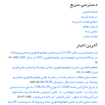
دسترسی سریع
صفحه اصلی
درباره نشریه
اعضای هیات تحریریه
ارسال مقاله
تماس با ما
نقشه سایت
آخرین اخبار
ثبت امتیازضریب تاثیر 0.438 نشریه علمی علوم و فناوری نساجی و پوشاک
در پایگاه استنادی علوم و پایش علم و فناوری (ISC) در سال 1401
1403-01-
18
تفاهم نامه بین نشریه علوم و فناوری نساجی پوشاک و انجمن علمی فرش
ایران
1401-11-03
نمایه سازی مقالات منتشر شده در نشریه علمی علوم و فناوری نساجی و
پوشاک در سامانه شناساگر دیجیتال (DOR)
1400-08-09
از تاریخ ابلاغ آیین نامه 11/25685 مورخ 1398/02/09 به جای دسـته بندی
نشریات به "علمی-پژوهشـی" یا "علمی-ترویجی" همۀ نشـریاتِ مشـمول
این آیین‌نامه با عنوان "نشریۀعلمی" شـناخته می‌شوند.
1400-07-18
نمایه سازی نشریه علمی علوم و فناوری نساجی و پوشاک در وبسایت آکادمیا