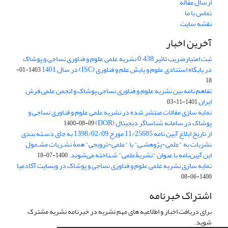
ارسال مقاله
تماس با ما
نقشه سایت
آخرین اخبار
ثبت امتیازضریب تاثیر 0.438 نشریه علمی علوم و فناوری نساجی و پوشاک
در پایگاه استنادی علوم و پایش علم و فناوری (ISC) در سال 1401
1403-01-
18
تفاهم نامه بین نشریه علوم و فناوری نساجی پوشاک و انجمن علمی فرش
ایران
1401-11-03
نمایه سازی مقالات منتشر شده در نشریه علمی علوم و فناوری نساجی و
پوشاک در سامانه شناساگر دیجیتال (DOR)
1400-08-09
از تاریخ ابلاغ آیین نامه 11/25685 مورخ 1398/02/09 به جای دسـته بندی
نشریات به "علمی-پژوهشـی" یا "علمی-ترویجی" همۀ نشـریاتِ مشـمول
این آیین‌نامه با عنوان "نشریۀعلمی" شـناخته می‌شوند.
1400-07-18
نمایه سازی نشریه علمی علوم و فناوری نساجی و پوشاک در وبسایت آکادمیا
1400-06-08
اشتراک خبرنامه
برای دریافت اخبار و اطلاعیه های مهم نشریه در خبرنامه نشریه مشترک
شوید.