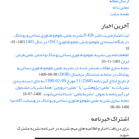
ارسال مقاله
تماس با ما
نقشه سایت
آخرین اخبار
ثبت امتیازضریب تاثیر 0.438 نشریه علمی علوم و فناوری نساجی و پوشاک
در پایگاه استنادی علوم و پایش علم و فناوری (ISC) در سال 1401
1403-01-
18
تفاهم نامه بین نشریه علوم و فناوری نساجی پوشاک و انجمن علمی فرش
ایران
1401-11-03
نمایه سازی مقالات منتشر شده در نشریه علمی علوم و فناوری نساجی و
پوشاک در سامانه شناساگر دیجیتال (DOR)
1400-08-09
از تاریخ ابلاغ آیین نامه 11/25685 مورخ 1398/02/09 به جای دسـته بندی
نشریات به "علمی-پژوهشـی" یا "علمی-ترویجی" همۀ نشـریاتِ مشـمول
این آیین‌نامه با عنوان "نشریۀعلمی" شـناخته می‌شوند.
1400-07-18
نمایه سازی نشریه علمی علوم و فناوری نساجی و پوشاک در وبسایت آکادمیا
1400-06-08
اشتراک خبرنامه
برای دریافت اخبار و اطلاعیه های مهم نشریه در خبرنامه نشریه مشترک
شوید.