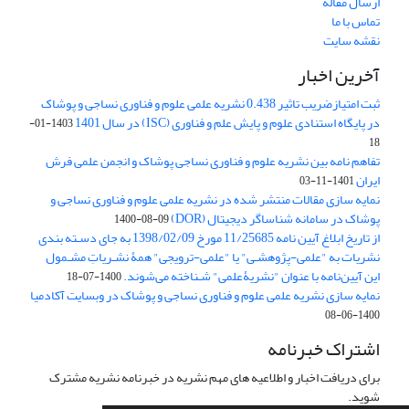
ارسال مقاله
تماس با ما
نقشه سایت
آخرین اخبار
ثبت امتیازضریب تاثیر 0.438 نشریه علمی علوم و فناوری نساجی و پوشاک
در پایگاه استنادی علوم و پایش علم و فناوری (ISC) در سال 1401
1403-01-
18
تفاهم نامه بین نشریه علوم و فناوری نساجی پوشاک و انجمن علمی فرش
ایران
1401-11-03
نمایه سازی مقالات منتشر شده در نشریه علمی علوم و فناوری نساجی و
پوشاک در سامانه شناساگر دیجیتال (DOR)
1400-08-09
از تاریخ ابلاغ آیین نامه 11/25685 مورخ 1398/02/09 به جای دسـته بندی
نشریات به "علمی-پژوهشـی" یا "علمی-ترویجی" همۀ نشـریاتِ مشـمول
این آیین‌نامه با عنوان "نشریۀعلمی" شـناخته می‌شوند.
1400-07-18
نمایه سازی نشریه علمی علوم و فناوری نساجی و پوشاک در وبسایت آکادمیا
1400-06-08
اشتراک خبرنامه
برای دریافت اخبار و اطلاعیه های مهم نشریه در خبرنامه نشریه مشترک
شوید.