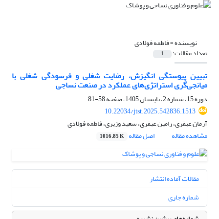
نویسنده =
فاطمه فولادی
تعداد مقالات:
1
تبیین پیوستگی انگیزش، رضایت شغلی و فرسودگی شغلی با
میانجی‌گری استراتژی‌های عملکرد در صنعت نساجی
دوره 15، شماره 2، تابستان 1405، صفحه
58-81
10.22034/jtst.2025.542836.1513
آرمان عبقری، رامین عبقری، سعید وزیری، فاطمه فولادی
مشاهده مقاله
اصل مقاله
1016.85 K
مقالات آماده انتشار
شماره جاری
شماره‌های پیشین نشریه