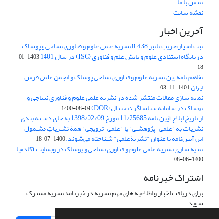
تماس با ما
نقشه سایت
آخرین اخبار
ثبت امتیازضریب تاثیر 0.438 نشریه علمی علوم و فناوری نساجی و پوشاک
در پایگاه استنادی علوم و پایش علم و فناوری (ISC) در سال 1401
1403-01-
18
تفاهم نامه بین نشریه علوم و فناوری نساجی پوشاک و انجمن علمی فرش
ایران
1401-11-03
نمایه سازی مقالات منتشر شده در نشریه علمی علوم و فناوری نساجی و
پوشاک در سامانه شناساگر دیجیتال (DOR)
1400-08-09
از تاریخ ابلاغ آیین نامه 11/25685 مورخ 1398/02/09 به جای دسـته بندی
نشریات به "علمی-پژوهشـی" یا "علمی-ترویجی" همۀ نشـریاتِ مشـمول
این آیین‌نامه با عنوان "نشریۀعلمی" شـناخته می‌شوند.
1400-07-18
نمایه سازی نشریه علمی علوم و فناوری نساجی و پوشاک در وبسایت آکادمیا
1400-06-08
اشتراک خبرنامه
برای دریافت اخبار و اطلاعیه های مهم نشریه در خبرنامه نشریه مشترک
شوید.