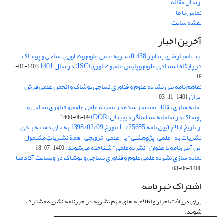
ارسال مقاله
تماس با ما
نقشه سایت
آخرین اخبار
ثبت امتیازضریب تاثیر 0.438 نشریه علمی علوم و فناوری نساجی و پوشاک
در پایگاه استنادی علوم و پایش علم و فناوری (ISC) در سال 1401
1403-01-
18
تفاهم نامه بین نشریه علوم و فناوری نساجی پوشاک و انجمن علمی فرش
ایران
1401-11-03
نمایه سازی مقالات منتشر شده در نشریه علمی علوم و فناوری نساجی و
پوشاک در سامانه شناساگر دیجیتال (DOR)
1400-08-09
از تاریخ ابلاغ آیین نامه 11/25685 مورخ 1398/02/09 به جای دسـته بندی
نشریات به "علمی-پژوهشـی" یا "علمی-ترویجی" همۀ نشـریاتِ مشـمول
این آیین‌نامه با عنوان "نشریۀعلمی" شـناخته می‌شوند.
1400-07-18
نمایه سازی نشریه علمی علوم و فناوری نساجی و پوشاک در وبسایت آکادمیا
1400-06-08
اشتراک خبرنامه
برای دریافت اخبار و اطلاعیه های مهم نشریه در خبرنامه نشریه مشترک
شوید.