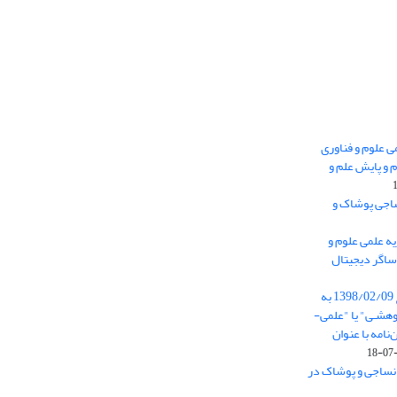
 0.438 نشریه علمی علوم و فناوری
 و پایش علم و
ساجی پوشاک و
ه علمی علوم و
ساگر دیجیتال
از تاریخ ابلاغ آیین نامه 11/25685 مورخ 1398/02/09 به
هشـی" یا "علمی-
نامه با عنوان
 نساجی و پوشاک در