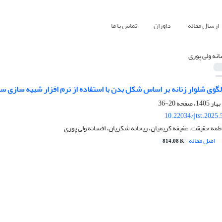
ارسال مقاله
داوران
تماس با ما
انه ولی پوری
لگوی شلوار زنانه بر اساس شکل بدن با استفاده از نرم افزار شبیه سازی س
20-36
10.22034/jtst.2025
طمه حقیقت، عفیفه کریمیان، ریحانه شکریان، افسانه ولی پوری
اصل مقاله
814.08 K