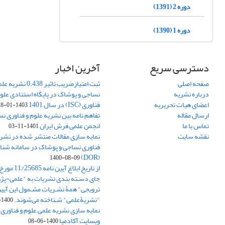
دوره 2 (1391)
دوره 1 (1390)
دسترسی سریع
آخرین اخبار
صفحه اصلی
ثبت امتیازضریب تاثیر
درباره نشریه
نساجی و پوشاک در پایگاه استنادی علوم
اعضای هیات تحریریه
فناوری (ISC) در سال 1401
1403-01-18
ارسال مقاله
تفاهم نامه بین نشریه علوم و فناوری ن
تماس با ما
انجمن علمی فرش ایران
1401-11-03
نقشه سایت
نمایه سازی مقالات منتشر شده در نشری
فناوری نساجی و پوشاک در سامانه شنا
(DOR)
1400-08-09
جای دسـته بندی نشریات به "علمی-پژو
ترویجی" همۀ نشـریاتِ مشـمول این آیین‌
"نشریۀعلمی" شـناخته می‌شوند.
1400-07-18
نمایه سازی نشریه علمی علوم و فناوری
وبسایت آکادمیا
1400-06-08