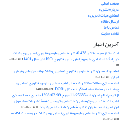
صفحه اصلی
درباره نشریه
اعضای هیات تحریریه
ارسال مقاله
تماس با ما
نقشه سایت
آخرین اخبار
ثبت امتیازضریب تاثیر 0.438 نشریه علمی علوم و فناوری نساجی و پوشاک
در پایگاه استنادی علوم و پایش علم و فناوری (ISC) در سال 1401
1403-01-
18
تفاهم نامه بین نشریه علوم و فناوری نساجی پوشاک و انجمن علمی فرش
ایران
1401-11-03
نمایه سازی مقالات منتشر شده در نشریه علمی علوم و فناوری نساجی و
پوشاک در سامانه شناساگر دیجیتال (DOR)
1400-08-09
از تاریخ ابلاغ آیین نامه 11/25685 مورخ 1398/02/09 به جای دسـته بندی
نشریات به "علمی-پژوهشـی" یا "علمی-ترویجی" همۀ نشـریاتِ مشـمول
این آیین‌نامه با عنوان "نشریۀعلمی" شـناخته می‌شوند.
1400-07-18
نمایه سازی نشریه علمی علوم و فناوری نساجی و پوشاک در وبسایت آکادمیا
1400-06-08