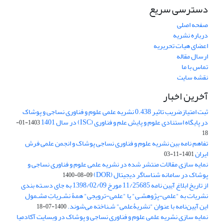
دسترسی سریع
صفحه اصلی
درباره نشریه
اعضای هیات تحریریه
ارسال مقاله
تماس با ما
نقشه سایت
آخرین اخبار
ثبت امتیازضریب تاثیر 0.438 نشریه علمی علوم و فناوری نساجی و پوشاک
در پایگاه استنادی علوم و پایش علم و فناوری (ISC) در سال 1401
1403-01-
18
تفاهم نامه بین نشریه علوم و فناوری نساجی پوشاک و انجمن علمی فرش
ایران
1401-11-03
نمایه سازی مقالات منتشر شده در نشریه علمی علوم و فناوری نساجی و
پوشاک در سامانه شناساگر دیجیتال (DOR)
1400-08-09
از تاریخ ابلاغ آیین نامه 11/25685 مورخ 1398/02/09 به جای دسـته بندی
نشریات به "علمی-پژوهشـی" یا "علمی-ترویجی" همۀ نشـریاتِ مشـمول
این آیین‌نامه با عنوان "نشریۀعلمی" شـناخته می‌شوند.
1400-07-18
نمایه سازی نشریه علمی علوم و فناوری نساجی و پوشاک در وبسایت آکادمیا