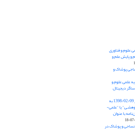
 0.438 نشریه علمی علوم و فناوری
 و پایش علم و
ساجی پوشاک و
ه علمی علوم و
ساگر دیجیتال
از تاریخ ابلاغ آیین نامه 11/25685 مورخ 1398/02/09 به
هشـی" یا "علمی-
نامه با عنوان
 نساجی و پوشاک در