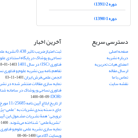
دوره 2 (1391)
دوره 1 (1390)
دسترسی سریع
آخرین اخبار
صفحه اصلی
ثبت امتیازضریب تاثیر
درباره نشریه
نساجی و پوشاک در پایگاه استنادی علوم
اعضای هیات تحریریه
فناوری (ISC) در سال 1401
1403-01-18
ارسال مقاله
تفاهم نامه بین نشریه علوم و فناوری ن
تماس با ما
انجمن علمی فرش ایران
1401-11-03
نقشه سایت
نمایه سازی مقالات منتشر شده در نشری
فناوری نساجی و پوشاک در سامانه شنا
(DOR)
1400-08-09
جای دسـته بندی نشریات به "علمی-پژو
ترویجی" همۀ نشـریاتِ مشـمول این آیین‌
"نشریۀعلمی" شـناخته می‌شوند.
1400-07-18
نمایه سازی نشریه علمی علوم و فناوری
وبسایت آکادمیا
1400-06-08