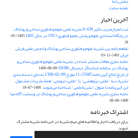
تماس با ما
نقشه سایت
آخرین اخبار
ثبت امتیازضریب تاثیر 0.438 نشریه علمی علوم و فناوری نساجی و پوشاک
در پایگاه استنادی علوم و پایش علم و فناوری (ISC) در سال 1401
1403-01-
18
تفاهم نامه بین نشریه علوم و فناوری نساجی پوشاک و انجمن علمی فرش
ایران
1401-11-03
نمایه سازی مقالات منتشر شده در نشریه علمی علوم و فناوری نساجی و
پوشاک در سامانه شناساگر دیجیتال (DOR)
1400-08-09
از تاریخ ابلاغ آیین نامه 11/25685 مورخ 1398/02/09 به جای دسـته بندی
نشریات به "علمی-پژوهشـی" یا "علمی-ترویجی" همۀ نشـریاتِ مشـمول
این آیین‌نامه با عنوان "نشریۀعلمی" شـناخته می‌شوند.
1400-07-18
نمایه سازی نشریه علمی علوم و فناوری نساجی و پوشاک در وبسایت آکادمیا
1400-06-08
اشتراک خبرنامه
برای دریافت اخبار و اطلاعیه های مهم نشریه در خبرنامه نشریه مشترک
شوید.