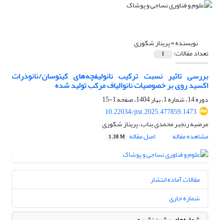
نویسنده =
پریناز شکوری
تعداد مقالات:
1
بررسی تاثیر نسبت ترکیب نانولیفچه‌های کیتوسان/نانوذرات
اکسید روی بر خصوصیات نانوالیاف مرکب تولید شده
دوره 14، شماره 1، بهار 1404، صفحه
1-15
10.22034/jtst.2025.477859.1473
مرضیه رنجبر محمدی بناب، پریناز شکوری
مشاهده مقاله
اصل مقاله
1.38 M
مقالات آماده انتشار
شماره جاری
شماره‌های پیشین نشریه