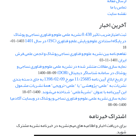
ارسال مقاله
تماس با ما
نقشه سایت
آخرین اخبار
ثبت امتیازضریب تاثیر 0.438 نشریه علمی علوم و فناوری نساجی و پوشاک
در پایگاه استنادی علوم و پایش علم و فناوری (ISC) در سال 1401
1403-01-
18
تفاهم نامه بین نشریه علوم و فناوری نساجی پوشاک و انجمن علمی فرش
ایران
1401-11-03
نمایه سازی مقالات منتشر شده در نشریه علمی علوم و فناوری نساجی و
پوشاک در سامانه شناساگر دیجیتال (DOR)
1400-08-09
از تاریخ ابلاغ آیین نامه 11/25685 مورخ 1398/02/09 به جای دسـته بندی
نشریات به "علمی-پژوهشـی" یا "علمی-ترویجی" همۀ نشـریاتِ مشـمول
این آیین‌نامه با عنوان "نشریۀعلمی" شـناخته می‌شوند.
1400-07-18
نمایه سازی نشریه علمی علوم و فناوری نساجی و پوشاک در وبسایت آکادمیا
1400-06-08
اشتراک خبرنامه
برای دریافت اخبار و اطلاعیه های مهم نشریه در خبرنامه نشریه مشترک
شوید.