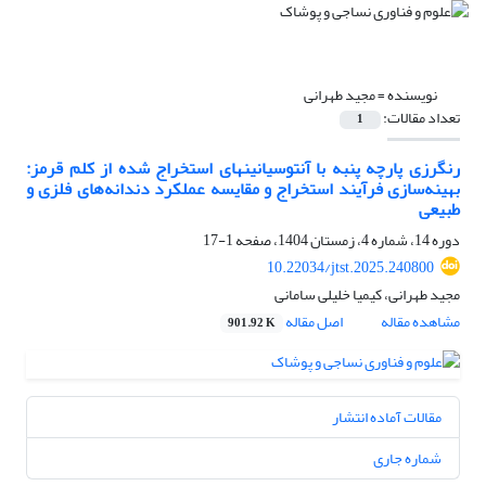
نویسنده =
مجید طهرانی
تعداد مقالات:
1
رنگرزی پارچه پنبه با آنتوسیانین­های استخراج شده از کلم قرمز:
بهینه‌سازی فرآیند استخراج و مقایسه عملکرد دندانه‌های فلزی و
طبیعی
دوره 14، شماره 4، زمستان 1404، صفحه
1-17
10.22034/jtst.2025.240800
مجید طهرانی، کیمیا خلیلی سامانی
مشاهده مقاله
اصل مقاله
901.92 K
مقالات آماده انتشار
شماره جاری