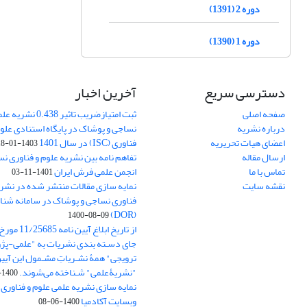
دوره 2 (1391)
دوره 1 (1390)
دسترسی سریع
آخرین اخبار
صفحه اصلی
ثبت امتیازضریب تاثیر
درباره نشریه
نساجی و پوشاک در پایگاه استنادی علوم
اعضای هیات تحریریه
فناوری (ISC) در سال 1401
1403-01-18
ارسال مقاله
تفاهم نامه بین نشریه علوم و فناوری ن
تماس با ما
انجمن علمی فرش ایران
1401-11-03
نقشه سایت
نمایه سازی مقالات منتشر شده در نشری
فناوری نساجی و پوشاک در سامانه شنا
(DOR)
1400-08-09
جای دسـته بندی نشریات به "علمی-پژو
ترویجی" همۀ نشـریاتِ مشـمول این آیین‌
"نشریۀعلمی" شـناخته می‌شوند.
1400-07-18
نمایه سازی نشریه علمی علوم و فناوری
وبسایت آکادمیا
1400-06-08