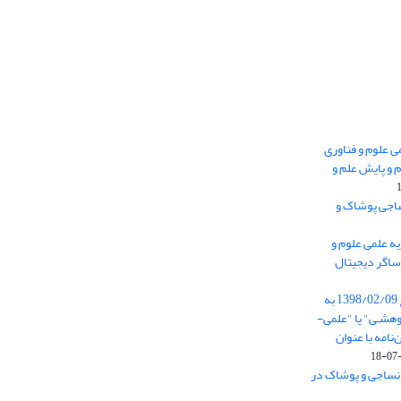
 0.438 نشریه علمی علوم و فناوری
 و پایش علم و
ساجی پوشاک و
ه علمی علوم و
ساگر دیجیتال
از تاریخ ابلاغ آیین نامه 11/25685 مورخ 1398/02/09 به
هشـی" یا "علمی-
نامه با عنوان
 نساجی و پوشاک در