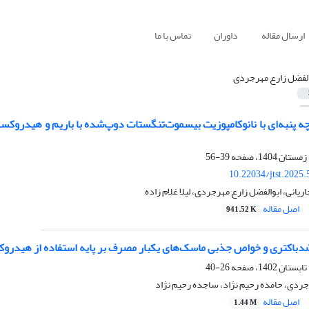
ارسال مقاله
داوران
تماس با ما
الفضل زارع مهرجردی
پنبه‌ای با نانوکامپوزیت بیسموت‌تنگستات دوپ‌شده با باریم و هیدروکسی‌
39-56
10.22034/jtst.2025
یانی، ابوالفضل زارع مهرجردی، لیلا غلام زاده
اصل مقاله
941.52 K
اکتری و خواص جذبی ماسک‌های یکبار مصرف بر پایه استفاده از هیدروک
26-40
جردی، حامده رحیم نژاد، ساجده رحیم نژاد
اصل مقاله
1.44 M