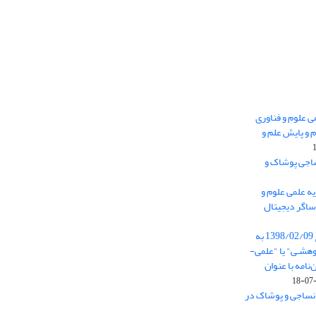
 0.438 نشریه علمی علوم و فناوری
 و پایش علم و
ساجی پوشاک و
ه علمی علوم و
ساگر دیجیتال
از تاریخ ابلاغ آیین نامه 11/25685 مورخ 1398/02/09 به
هشـی" یا "علمی-
نامه با عنوان
 نساجی و پوشاک در