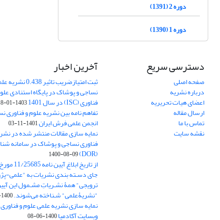
دوره 2 (1391)
دوره 1 (1390)
دسترسی سریع
آخرین اخبار
صفحه اصلی
ثبت امتیازضریب تاثیر
درباره نشریه
نساجی و پوشاک در پایگاه استنادی علوم
اعضای هیات تحریریه
فناوری (ISC) در سال 1401
1403-01-18
ارسال مقاله
تفاهم نامه بین نشریه علوم و فناوری ن
تماس با ما
انجمن علمی فرش ایران
1401-11-03
نقشه سایت
نمایه سازی مقالات منتشر شده در نشری
فناوری نساجی و پوشاک در سامانه شنا
(DOR)
1400-08-09
جای دسـته بندی نشریات به "علمی-پژو
ترویجی" همۀ نشـریاتِ مشـمول این آیین‌
"نشریۀعلمی" شـناخته می‌شوند.
1400-07-18
نمایه سازی نشریه علمی علوم و فناوری
وبسایت آکادمیا
1400-06-08