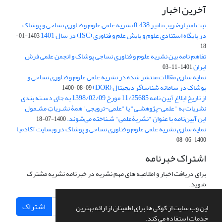
آخرین اخبار
ثبت امتیازضریب تاثیر 0.438 نشریه علمی علوم و فناوری نساجی و پوشاک
در پایگاه استنادی علوم و پایش علم و فناوری (ISC) در سال 1401
1403-01-
18
تفاهم نامه بین نشریه علوم و فناوری نساجی پوشاک و انجمن علمی فرش
ایران
1401-11-03
نمایه سازی مقالات منتشر شده در نشریه علمی علوم و فناوری نساجی و
پوشاک در سامانه شناساگر دیجیتال (DOR)
1400-08-09
از تاریخ ابلاغ آیین نامه 11/25685 مورخ 1398/02/09 به جای دسـته بندی
نشریات به "علمی-پژوهشـی" یا "علمی-ترویجی" همۀ نشـریاتِ مشـمول
این آیین‌نامه با عنوان "نشریۀعلمی" شـناخته می‌شوند.
1400-07-18
نمایه سازی نشریه علمی علوم و فناوری نساجی و پوشاک در وبسایت آکادمیا
1400-06-08
اشتراک خبرنامه
برای دریافت اخبار و اطلاعیه های مهم نشریه در خبرنامه نشریه مشترک
شوید.
اشتراک
این وب سایت از کوکی ها برای اطمینان از ارائه بهترین
خدمات استفاده می کند.