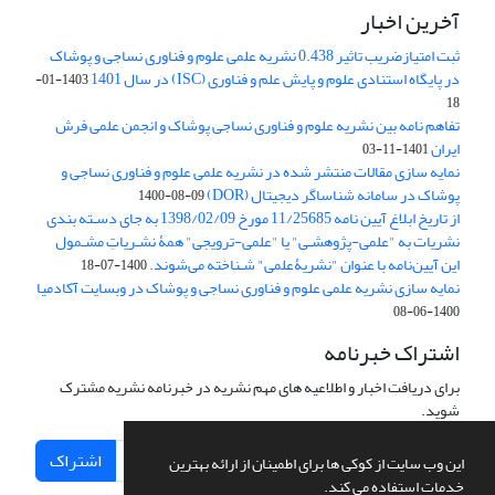
آخرین اخبار
ثبت امتیازضریب تاثیر 0.438 نشریه علمی علوم و فناوری نساجی و پوشاک
در پایگاه استنادی علوم و پایش علم و فناوری (ISC) در سال 1401
1403-01-
18
تفاهم نامه بین نشریه علوم و فناوری نساجی پوشاک و انجمن علمی فرش
ایران
1401-11-03
نمایه سازی مقالات منتشر شده در نشریه علمی علوم و فناوری نساجی و
پوشاک در سامانه شناساگر دیجیتال (DOR)
1400-08-09
از تاریخ ابلاغ آیین نامه 11/25685 مورخ 1398/02/09 به جای دسـته بندی
نشریات به "علمی-پژوهشـی" یا "علمی-ترویجی" همۀ نشـریاتِ مشـمول
این آیین‌نامه با عنوان "نشریۀعلمی" شـناخته می‌شوند.
1400-07-18
نمایه سازی نشریه علمی علوم و فناوری نساجی و پوشاک در وبسایت آکادمیا
1400-06-08
اشتراک خبرنامه
برای دریافت اخبار و اطلاعیه های مهم نشریه در خبرنامه نشریه مشترک
شوید.
اشتراک
این وب سایت از کوکی ها برای اطمینان از ارائه بهترین
خدمات استفاده می کند.