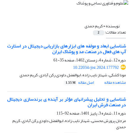
نویسنده =
کریم حمدی
تعداد مقالات:
2
شناسایی ابعاد و مولفه های ابزارهای بازاریابی دیجیتال در استارت
آپ های فعال در صنعت مد و پوشاک ایران
دوره 12، شماره 4، زمستان 1402، صفحه
35-61
10.22034/jtst.2024.177792
مونا کشکی، شهناز نایب زاده، ابوالفضل داودی رکن آبادی، کریم حمدی
مشاهده مقاله
اصل مقاله
1.55 M
شناسایی و تحلیل پیشرانهای مؤثر بر آینده ی برندسازی دیجیتال
در صنعت فرش ایران
دوره 11، شماره 3، پاییز 1401، صفحه
92-115
مرجان پرورش محسنی، شهناز نایب زاده، ابوالفضل داودی رکن آبادی، کریم
حمدی