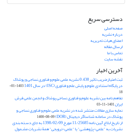
دسترسی سریع
صفحه اصلی
درباره نشریه
اعضای هیات تحریریه
ارسال مقاله
تماس با ما
نقشه سایت
آخرین اخبار
ثبت امتیازضریب تاثیر 0.438 نشریه علمی علوم و فناوری نساجی و پوشاک
در پایگاه استنادی علوم و پایش علم و فناوری (ISC) در سال 1401
1403-01-
18
تفاهم نامه بین نشریه علوم و فناوری نساجی پوشاک و انجمن علمی فرش
ایران
1401-11-03
نمایه سازی مقالات منتشر شده در نشریه علمی علوم و فناوری نساجی و
پوشاک در سامانه شناساگر دیجیتال (DOR)
1400-08-09
از تاریخ ابلاغ آیین نامه 11/25685 مورخ 1398/02/09 به جای دسـته بندی
نشریات به "علمی-پژوهشـی" یا "علمی-ترویجی" همۀ نشـریاتِ مشـمول