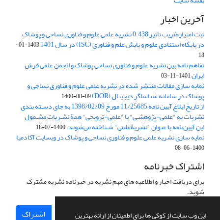
نقشه سایت
آخرین اخبار
ثبت امتیازضریب تاثیر 0.438 نشریه علمی علوم و فناوری نساجی و پوشاک
در پایگاه استنادی علوم و پایش علم و فناوری (ISC) در سال 1401
1403-01-
18
تفاهم نامه بین نشریه علوم و فناوری نساجی پوشاک و انجمن علمی فرش
ایران
1401-11-03
نمایه سازی مقالات منتشر شده در نشریه علمی علوم و فناوری نساجی و
پوشاک در سامانه شناساگر دیجیتال (DOR)
1400-08-09
از تاریخ ابلاغ آیین نامه 11/25685 مورخ 1398/02/09 به جای دسـته بندی
نشریات به "علمی-پژوهشـی" یا "علمی-ترویجی" همۀ نشـریاتِ مشـمول
این آیین‌نامه با عنوان "نشریۀعلمی" شـناخته می‌شوند.
1400-07-18
نمایه سازی نشریه علمی علوم و فناوری نساجی و پوشاک در وبسایت آکادمیا
1400-06-08
اشتراک خبرنامه
برای دریافت اخبار و اطلاعیه های مهم نشریه در خبرنامه نشریه مشترک
شوید.
اشتراک
این وب سایت از کوکی ها برای اطمینان از ارائه بهترین