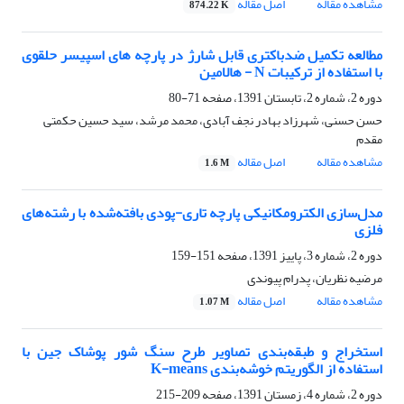
مشاهده مقاله
اصل مقاله
874.22 K
مطالعه تکمیل ضدباکتری قابل شارژ در پارچه های اسپیسر حلقوی
با استفاده از ترکیبات N - هالامین
دوره 2، شماره 2، تابستان 1391، صفحه
71-80
حسن حسنی، شهرزاد بهادر نجف آبادی، محمد مرشد، سید حسین حکمتی
مقدم
مشاهده مقاله
اصل مقاله
1.6 M
مدل‌سازی الکترومکانیکی پارچه تاری-پودی بافته‌شده با رشته‌های
فلزی
دوره 2، شماره 3، پاییز 1391، صفحه
151-159
مرضیه نظریان، پدرام پیوندی
مشاهده مقاله
اصل مقاله
1.07 M
استخراج و طبقه‌بندی تصاویر طرح سنگ شور پوشاک جین با
استفاده از الگوریتم خوشه‌بندی K-means
دوره 2، شماره 4، زمستان 1391، صفحه
209-215