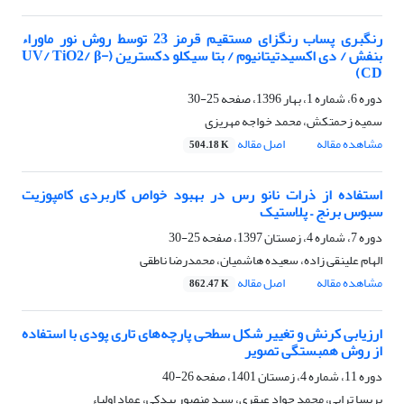
رنگبری پساب رنگزای مستقیم قرمز 23 توسط روش نور ماوراء
بنفش / دی اکسیدتیتانیوم / بتا سیکلو دکسترین (UV/ TiO2/ β-
CD)
دوره 6، شماره 1، بهار 1396، صفحه
25-30
سمیه زحمتکش، محمد خواجه مهریزی
مشاهده مقاله
اصل مقاله
504.18 K
استفاده از ذرات نانو رس در بهبود خواص کاربردی کامپوزیت
سبوس برنج – پلاستیک
دوره 7، شماره 4، زمستان 1397، صفحه
25-30
الهام علینقی زاده، سعیده هاشمیان، محمدرضا ناطقی
مشاهده مقاله
اصل مقاله
862.47 K
ارزیابی کرنش و تغییر شکل سطحی پارچه‌های تاری پودی با استفاده
از روش همبستگی تصویر
دوره 11، شماره 4، زمستان 1401، صفحه
26-40
پریسا ترابی، محمد جواد عبقری، سید منصور بیدکی، عماد اولیاء