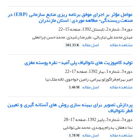
عوامل مؤثر بر اجرای موفق برنامه ریزی منابع سازمانی (ERP) در
صنعت ریسندگی- مطالعه موردی : استان مازندران
دوره 3، شماره 2، تابستان 1392، صفحه
15-22
مهدی محمدعلی تباربائی، علیرضا رشیدی، محمدحسن چراغعلی
مشاهده مقاله
اصل مقاله
501.35 K
تولید کامپوزیت های نانوالیاف پلی آمید- نقره پوسته مغزی
دوره 3، شماره 1، بهار 1392، صفحه
17-22
امیر بهرام قراگوزلو بهرامی، رامین خواجوی، لاله ملک نیا
مشاهده مقاله
اصل مقاله
1.46 M
پردازش تصویر برای بهینه سازی روش های آستانه گیری و تعیین
قطر نانوالیاف
دوره 3، شماره 3، پاییز 1392، صفحه
17-28
ندا دهقان، پدرام پیوندی، محمدعلی توانایی
مشاهده مقاله
اصل مقاله
1.78 M