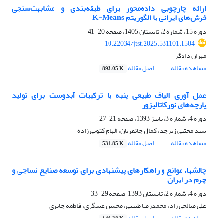
ارائه چارچوبی داده‌محور برای طبقه‌بندی و مشابهت‌سنجی
فرش‌های ایرانی با الگوریتم K-Means
دوره 15، شماره 2، تابستان 1405، صفحه
20-41
10.22034/jtst.2025.531101.1504
مهران دادگر
مشاهده مقاله
اصل مقاله
893.05 K
عمل آوری الیاف طبیعی پنبه با ترکیبات آبدوست برای تولید
پارچه‌های نورکاتالیزور
دوره 4، شماره 3، پاییز 1393، صفحه
21-27
سید مجتبی زبرجد، کمال جانقربان، الهام کتویی زاده
مشاهده مقاله
اصل مقاله
531.85 K
چالشها، موانع و راهکارهای پیشنهادی برای توسعه صنایع نساجی و
چرم در ایران
دوره 4، شماره 2، تابستان 1393، صفحه
29-33
علی صالحی راد، محمدرضا طبیبی، محسن عسگری، فاطمه جابری
مشاهده مقاله
اصل مقاله