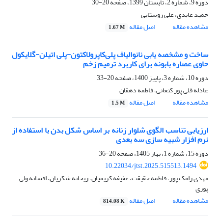
دوره 9، شماره 2، تابستان 1399، صفحه
20-30
حمید عابدی، علی روستایی
مشاهده مقاله
اصل مقاله
1.67 M
ساخت و مشخصه یابی نانوالیاف پلی‌کاپرولاکتون-پلی اتیلن-گلایکول
حاوی عصاره بابونه برای کاربرد ترمیم زخم
دوره 10، شماره 3، پاییز 1400، صفحه
20-33
عادله قلی پور کنعانی، فاطمه دهقان
مشاهده مقاله
اصل مقاله
1.5 M
ارزیابی تناسب الگوی شلوار زنانه بر اساس شکل بدن با استفاده از
نرم افزار شبیه سازی سه بعدی
دوره 15، شماره 1، بهار 1405، صفحه
20-36
10.22034/jtst.2025.515513.1494
مهدی رامک پور، فاطمه حقیقت، عفیفه کریمیان، ریحانه شکریان، افسانه ولی
پوری
مشاهده مقاله
اصل مقاله
814.08 K