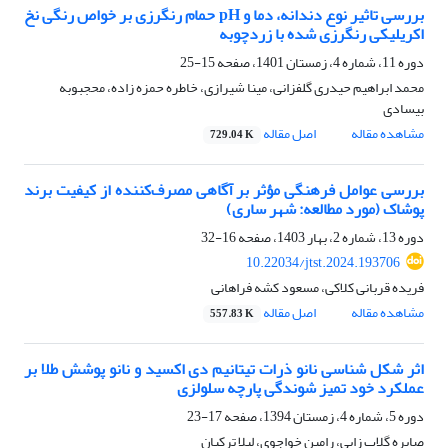
بررسی تاثیر نوع دندانه، دما و pH حمام رنگرزی بر خواص رنگی نخ
اکریلیکی رنگرزی شده با زردچوبه
دوره 11، شماره 4، زمستان 1401، صفحه
15-25
محمد ابراهیم حیدری گلفزانی، مینا شیرازی، خاطره حمزه زاده، محجبوبه
بیسادی
مشاهده مقاله
اصل مقاله
729.04 K
بررسی عوامل فرهنگی مؤثر بر آگاهی مصرف‌کننده از کیفیت برند
پوشاک (مورد مطالعه: شهر ساری)
دوره 13، شماره 2، بهار 1403، صفحه
16-32
10.22034/jtst.2024.193706
فریده قربانی کلاکی، مسعود کشه فراهانی
مشاهده مقاله
اصل مقاله
557.83 K
اثر شکل شناسی نانو ذرات تیتانیم دی اکسید و نانو پوشش طلا بر
عملکرد خود تمیز شوندگی پارچه سلولزی
دوره 5، شماره 4، زمستان 1394، صفحه
17-23
صابره گلاب زایی، رامین خواجوی، لیلا ترکیان