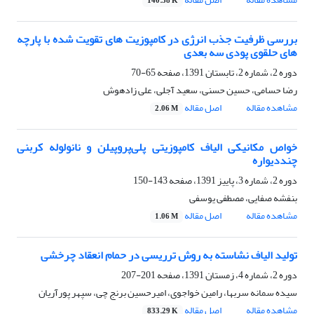
140.38 K
بررسی ظرفیت جذب انرژی در کامپوزیت های تقویت شده با پارچه
های حلقوی پودی سه بعدی
دوره 2، شماره 2، تابستان 1391، صفحه
65-70
رضا حسامی، حسین حسنی، سعید آجلی، علی زادهوش
مشاهده مقاله
اصل مقاله
2.06 M
خواص مکانیکی الیاف کامپوزیتی پلی‌پروپیلن و نانولوله کربنی
چنددیواره
دوره 2، شماره 3، پاییز 1391، صفحه
143-150
بنفشه صفایی، مصطفی یوسفی
مشاهده مقاله
اصل مقاله
1.06 M
تولید الیاف نشاسته به روش ترریسی در حمام انعقاد چرخشی
دوره 2، شماره 4، زمستان 1391، صفحه
201-207
سیده سمانه سربها، رامین خواجوی، امیرحسین برنج چی، سپهر پورآریان
مشاهده مقاله
اصل مقاله
833.29 K