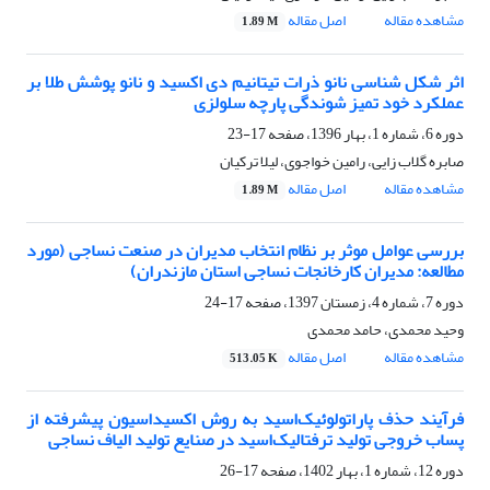
مشاهده مقاله
اصل مقاله
1.89 M
اثر شکل شناسی نانو ذرات تیتانیم دی اکسید و نانو پوشش طلا بر
عملکرد خود تمیز شوندگی پارچه سلولزی
دوره 6، شماره 1، بهار 1396، صفحه
17-23
صابره گلاب زایی، رامین خواجوی، لیلا ترکیان
مشاهده مقاله
اصل مقاله
1.89 M
بررسی عوامل موثر بر نظام انتخاب مدیران در صنعت نساجی (مورد
مطالعه: مدیران کارخانجات نساجی استان مازندران)
دوره 7، شماره 4، زمستان 1397، صفحه
17-24
وحید محمدی، حامد محمدی
مشاهده مقاله
اصل مقاله
513.05 K
فرآیند حذف پاراتولوئیک‌اسید به روش اکسیداسیون پیشرفته از
پساب خروجی تولید ترفتالیک‌‌اسید در صنایع تولید الیاف نساجی
دوره 12، شماره 1، بهار 1402، صفحه
17-26