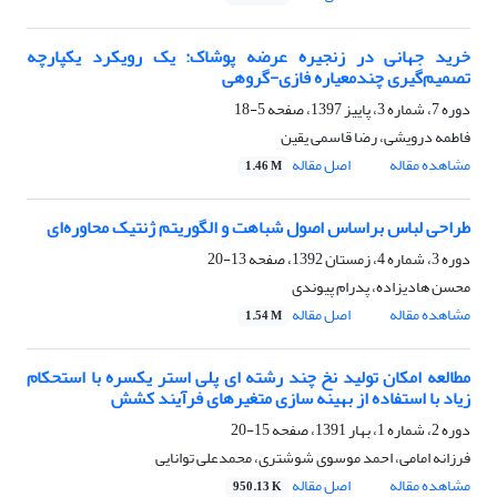
خرید جهانی در زنجیره عرضه پوشاک: یک رویکرد یکپارچه
تصمیم‌گیری چندمعیاره فازی-گروهی
دوره 7، شماره 3، پاییز 1397، صفحه
5-18
فاطمه درویشی، رضا قاسمی یقین
مشاهده مقاله
اصل مقاله
1.46 M
طراحی لباس براساس اصول شباهت و الگوریتم ژنتیک محاوره‌ای
دوره 3، شماره 4، زمستان 1392، صفحه
13-20
محسن هادیزاده، پدرام پیوندی
مشاهده مقاله
اصل مقاله
1.54 M
مطالعه امکان تولید نخ چند رشته ای پلی استر یکسره با استحکام
زیاد با استفاده از بهینه سازی متغیرهای فرآیند کشش
دوره 2، شماره 1، بهار 1391، صفحه
15-20
فرزانه امامی، احمد موسوی شوشتری، محمدعلی توانایی
مشاهده مقاله
اصل مقاله
950.13 K