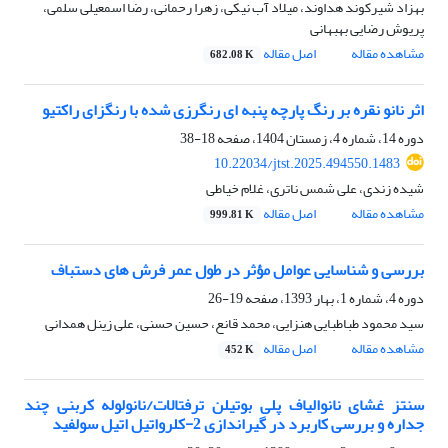
بهزاد شیرکوند هداوند، میلاد آب نیکی، زهرا رحمانی، رضا اسمعیلی سلمی،
پریوش رضایی بهبهانی
مشاهده مقاله
اصل مقاله
682.08 K
اثر نانو نقره بر رنگ پارچه پنبه ای رنگرزی شده با رنگزای راکتیو
دوره 14، شماره 4، زمستان 1404، صفحه
18-38
10.22034/jtst.2025.494550.1483
شیده زندی، علی شمس ناتری، غلام خیاطی
مشاهده مقاله
اصل مقاله
999.81 K
بررسی و شناسایی عوامل مؤثر در طول عمر فرش های دستباف
دوره 4، شماره 1، بهار 1393، صفحه
19-26
سید محمود طباطبایی هنزایی، محمد قانع، حسین حسنی، علی زینل همدانی
مشاهده مقاله
اصل مقاله
452 K
سنتز غشای نانوالیاف پلی بوتیلن ترفتالات/نانولوله کربنی چند
جداره و بررسی کاربرد در گیراندازی 2-کلرواتیل اتیل سولفید